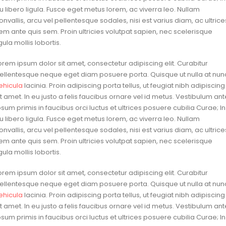
u libero ligula. Fusce eget metus lorem, ac viverra leo. Nullam
onvallis, arcu vel pellentesque sodales, nisi est varius diam, ac ultrice
em ante quis sem. Proin ultricies volutpat sapien, nec scelerisque
igula mollis lobortis.
orem ipsum dolor sit amet, consectetur adipiscing elit. Curabitur
ellentesque neque eget diam posuere porta. Quisque ut nulla at nun
ehicula
lacinia. Proin adipiscing porta tellus, ut feugiat nibh adipiscing
it amet. In eu justo a felis faucibus ornare vel id metus. Vestibulum ant
psum primis in faucibus orci luctus et ultrices posuere cubilia Curae; In
u libero ligula. Fusce eget metus lorem, ac viverra leo. Nullam
onvallis, arcu vel pellentesque sodales, nisi est varius diam, ac ultrice
em ante quis sem. Proin ultricies volutpat sapien, nec scelerisque
igula mollis lobortis.
orem ipsum dolor sit amet, consectetur adipiscing elit. Curabitur
ellentesque neque eget diam posuere porta. Quisque ut nulla at nun
ehicula
lacinia. Proin adipiscing porta tellus, ut feugiat nibh adipiscing
it amet. In eu justo a felis faucibus ornare vel id metus. Vestibulum ant
psum primis in faucibus orci luctus et ultrices posuere cubilia Curae; In