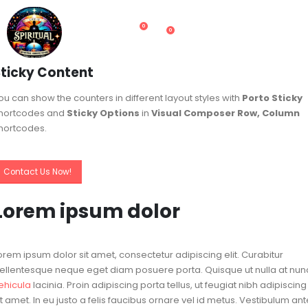
0
0
Sticky Content
ou can show the counters in different layout styles with
Porto Sticky
hortcodes and
Sticky Options
in
Visual Composer Row, Column
hortcodes.
Contact Us Now!
Lorem ipsum dolor
orem ipsum dolor sit amet, consectetur adipiscing elit. Curabitur
ellentesque neque eget diam posuere porta. Quisque ut nulla at nun
ehicula
lacinia. Proin adipiscing porta tellus, ut feugiat nibh adipiscing
it amet. In eu justo a felis faucibus ornare vel id metus. Vestibulum ant