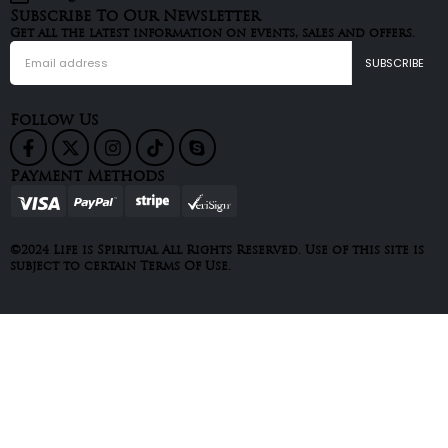
Subscribe To Our Newsletter
Get all the latest information on events, sales and offers.
Follow Us
Payment Methods
©2024 Life is Spiritual All Rights Reserved. Use of this site is
subject to certain Terms Of Use.