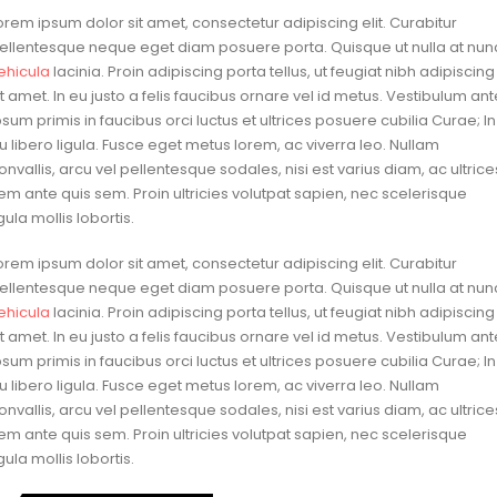
orem ipsum dolor sit amet, consectetur adipiscing elit. Curabitur
ellentesque neque eget diam posuere porta. Quisque ut nulla at nun
ehicula
lacinia. Proin adipiscing porta tellus, ut feugiat nibh adipiscing
it amet. In eu justo a felis faucibus ornare vel id metus. Vestibulum ant
psum primis in faucibus orci luctus et ultrices posuere cubilia Curae; In
u libero ligula. Fusce eget metus lorem, ac viverra leo. Nullam
onvallis, arcu vel pellentesque sodales, nisi est varius diam, ac ultrice
em ante quis sem. Proin ultricies volutpat sapien, nec scelerisque
igula mollis lobortis.
orem ipsum dolor sit amet, consectetur adipiscing elit. Curabitur
ellentesque neque eget diam posuere porta. Quisque ut nulla at nun
ehicula
lacinia. Proin adipiscing porta tellus, ut feugiat nibh adipiscing
it amet. In eu justo a felis faucibus ornare vel id metus. Vestibulum ant
psum primis in faucibus orci luctus et ultrices posuere cubilia Curae; In
u libero ligula. Fusce eget metus lorem, ac viverra leo. Nullam
onvallis, arcu vel pellentesque sodales, nisi est varius diam, ac ultrice
em ante quis sem. Proin ultricies volutpat sapien, nec scelerisque
igula mollis lobortis.