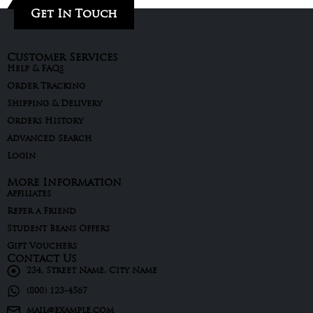
Get In Touch
Customer Services
Help & FAQs
Order Tracking
Shipping & Delivery
Orders History
Advanced Search
Login
More Information
Affiliates
Refer a Friend
Student Beans Offers
Gift Vouchers
Contact Us
234, Street Name, City Name
(800) 123-4567
mail@example.com