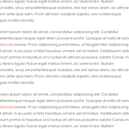
u libero ligula. Fusce eget metus lorem, ac viverra leo. Nullam
onvallis, arcu vel pellentesque sodales, nisi est varius diam, ac ultrice
em ante quis sem. Proin ultricies volutpat sapien, nec scelerisque
igula mollis lobortis.
orem ipsum dolor sit amet, consectetur adipiscing elit. Curabitur
ellentesque neque eget diam posuere porta. Quisque ut nulla at nun
ehicula
lacinia. Proin adipiscing porta tellus, ut feugiat nibh adipiscing
it amet. In eu justo a felis faucibus ornare vel id metus. Vestibulum ant
psum primis in faucibus orci luctus et ultrices posuere cubilia Curae; In
u libero ligula. Fusce eget metus lorem, ac viverra leo. Nullam
onvallis, arcu vel pellentesque sodales, nisi est varius diam, ac ultrice
em ante quis sem. Proin ultricies volutpat sapien, nec scelerisque
igula mollis lobortis.
orem ipsum dolor sit amet, consectetur adipiscing elit. Curabitur
ellentesque neque eget diam posuere porta. Quisque ut nulla at nun
ehicula
lacinia. Proin adipiscing porta tellus, ut feugiat nibh adipiscing
it amet. In eu justo a felis faucibus ornare vel id metus. Vestibulum ant
psum primis in faucibus orci luctus et ultrices posuere cubilia Curae; In
u libero ligula. Fusce eget metus lorem, ac viverra leo. Nullam