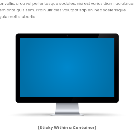
onvallis, arcu vel pellentesque sodales, nisi est varius diam, ac ultrice
em ante quis sem. Proin ultricies volutpat sapien, nec scelerisque
igula mollis lobortis.
(Sticky Within a Container)