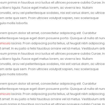
psum primis in faucibus orci luctus et ultrices posuere cubilia Curae; In
u libero ligula. Fusce eget metus lorem, ac viverra leo. Nullam
onvallis, arcu vel pellentesque sodales, nisi est varius diam, ac ultrice
em ante quis sem. Proin ultricies volutpat sapien, nec scelerisque
igula mollis lobortis.
orem ipsum dolor sit amet, consectetur adipiscing elit. Curabitur
ellentesque neque eget diam posuere porta. Quisque ut nulla at nun
ehicula
lacinia. Proin adipiscing porta tellus, ut feugiat nibh adipiscing
it amet. In eu justo a felis faucibus ornare vel id metus. Vestibulum ant
psum primis in faucibus orci luctus et ultrices posuere cubilia Curae; In
u libero ligula. Fusce eget metus lorem, ac viverra leo. Nullam
onvallis, arcu vel pellentesque sodales, nisi est varius diam, ac ultrice
em ante quis sem. Proin ultricies volutpat sapien, nec scelerisque
igula mollis lobortis.
orem ipsum dolor sit amet, consectetur adipiscing elit. Curabitur
ellentesque neque eget diam posuere porta. Quisque ut nulla at nun
ehicula
lacinia. Proin adipiscing porta tellus, ut feugiat nibh adipiscing
it amet. In eu justo a felis faucibus ornare vel id metus. Vestibulum ant
psum primis in faucibus orci luctus et ultrices posuere cubilia Curae; In