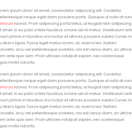
orem ipsum dolor sit amet, consectetur adipiscing elit. Curabitur
ellentesque neque eget diam posuere porta. Quisque ut nulla at nun
ehicula
lacinia. Proin adipiscing porta tellus, ut feugiat nibh adipiscing
it amet. In eu justo a felis faucibus ornare vel id metus. Vestibulum ant
psum primis in faucibus orci luctus et ultrices posuere cubilia Curae; In
u libero ligula. Fusce eget metus lorem, ac viverra leo. Nullam
onvallis, arcu vel pellentesque sodales, nisi est varius diam, ac ultrice
em ante quis sem. Proin ultricies volutpat sapien, nec scelerisque
igula mollis lobortis.
orem ipsum dolor sit amet, consectetur adipiscing elit. Curabitur
ellentesque neque eget diam posuere porta. Quisque ut nulla at nun
ehicula
lacinia. Proin adipiscing porta tellus, ut feugiat nibh adipiscing
it amet. In eu justo a felis faucibus ornare vel id metus. Vestibulum ant
psum primis in faucibus orci luctus et ultrices posuere cubilia Curae; In
u libero ligula. Fusce eget metus lorem, ac viverra leo. Nullam
onvallis, arcu vel pellentesque sodales, nisi est varius diam, ac ultrice
em ante quis sem. Proin ultricies volutpat sapien, nec scelerisque
igula mollis lobortis.