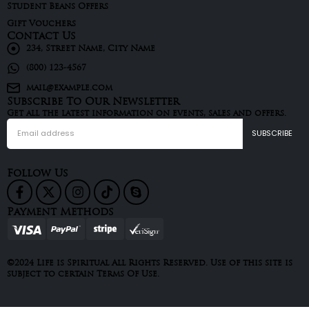
Student Beans Offers
Gift Vouchers
Contact Us
234, Street Name, City Name
(800) 123-4567
mail@example.com
Subscribe To Our Newsletter
Get all the latest information on events, sales and offers.
Follow Us
Payment Methods
©2024 Life is Spiritual All Rights Reserved. Use of this site is
subject to certain Terms Of Use.