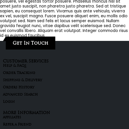
posuere, vel egestas tortor posuere. Phasellus rhoncus nisl sit
amet justo suscipit, non pharetra justo pharetra. Sed at tristique
sapien, eu consequat lorem. Vivamus quis ante vehicula, viverra
ex vel, suscipit magna. Fusce posuere aliquet enim, eu mollis odio
volutpat sed. Nam sed felis et lacus semper euismod. Nullam
gravida feugiat nunc, vitae dapibus velit scelerisque sed. Donec
vel convallis libero. Aliquam erat volutpat. Integer commodo risus
id ex euismod faucibus
Get In Touch
Customer Services
Help & FAQs
Order Tracking
Shipping & Delivery
Orders History
Advanced Search
Login
More Information
Affiliates
Refer a Friend