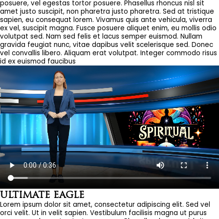
posuere, vel egestas tortor posuere. Phasellus rhoncus nisl sit
amet justo suscipit, non pharetra justo pharetra. Sed at tristique
sapien, eu consequat lorem. Vivamus quis ante vehicula, viverra
ex vel, suscipit magna. Fusce posuere aliquet enim, eu mollis odio
volutpat sed. Nam sed felis et lacus semper euismod. Nullam
gravida feugiat nunc, vitae dapibus velit scelerisque sed. Donec
vel convallis libero. Aliquam erat volutpat. Integer commodo risus
id ex euismod faucibus
ULTIMATE EAGLE
Lorem ipsum dolor sit amet, consectetur adipiscing elit. Sed vel
orci velit. Ut in velit sapien. Vestibulum facilisis magna ut purus