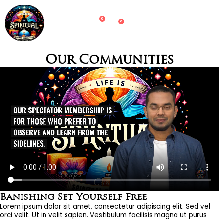
0
0
Our Communities
Banishing Set Yourself Free
Lorem ipsum dolor sit amet, consectetur adipiscing elit. Sed vel
orci velit. Ut in velit sapien. Vestibulum facilisis magna ut purus